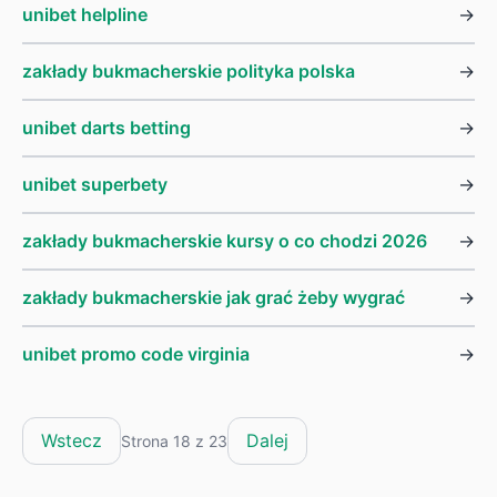
unibet helpline
→
zakłady bukmacherskie polityka polska
→
unibet darts betting
→
unibet superbety
→
zakłady bukmacherskie kursy o co chodzi 2026
→
zakłady bukmacherskie jak grać żeby wygrać
→
unibet promo code virginia
→
Wstecz
Dalej
Strona 18 z 23