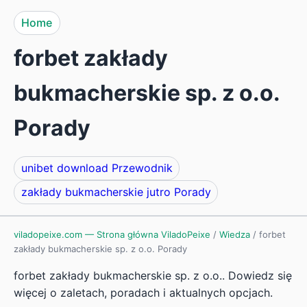
Home
forbet zakłady
bukmacherskie sp. z o.o.
Porady
unibet download Przewodnik
zakłady bukmacherskie jutro Porady
viladopeixe.com — Strona główna ViladoPeixe
/
Wiedza
/
forbet
zakłady bukmacherskie sp. z o.o. Porady
forbet zakłady bukmacherskie sp. z o.o.. Dowiedz się
więcej o zaletach, poradach i aktualnych opcjach.