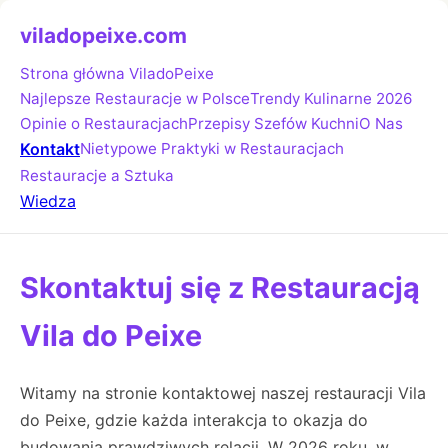
viladopeixe.com
Strona główna ViladoPeixe
Najlepsze Restauracje w Polsce
Trendy Kulinarne 2026
Opinie o Restauracjach
Przepisy Szefów Kuchni
O Nas
Kontakt
Nietypowe Praktyki w Restauracjach
Restauracje a Sztuka
Wiedza
Skontaktuj się z Restauracją
Vila do Peixe
Witamy na stronie kontaktowej naszej restauracji Vila
do Peixe, gdzie każda interakcja to okazja do
budowania prawdziwych relacji. W 2026 roku, w