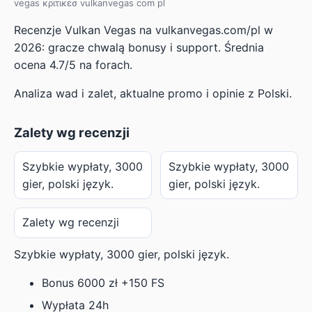
vegas κριτικεσ vulkanvegas com pl
Recenzje Vulkan Vegas na vulkanvegas.com/pl w
2026: gracze chwalą bonusy i support. Średnia
ocena 4.7/5 na forach.
Analiza wad i zalet, aktualne promo i opinie z Polski.
Zalety wg recenzji
Szybkie wypłaty, 3000
Szybkie wypłaty, 3000
gier, polski język.
gier, polski język.
Zalety wg recenzji
Szybkie wypłaty, 3000 gier, polski język.
Bonus 6000 zł +150 FS
Wypłata 24h