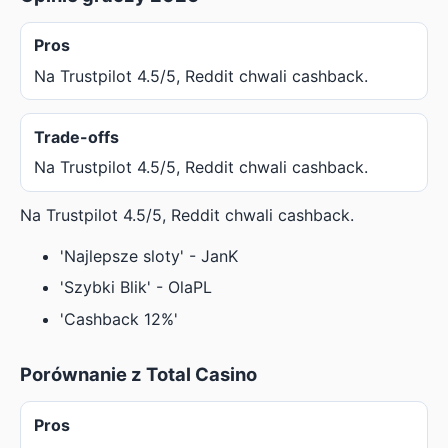
Pros
Na Trustpilot 4.5/5, Reddit chwali cashback.
Trade-offs
Na Trustpilot 4.5/5, Reddit chwali cashback.
Na Trustpilot 4.5/5, Reddit chwali cashback.
'Najlepsze sloty' - JanK
'Szybki Blik' - OlaPL
'Cashback 12%'
Porównanie z Total Casino
Pros