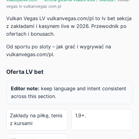
vegas lv vulkanvegas com pl
Vulkan Vegas LV vulkanvegas.com/pl to lv bet sekcja
z zakładami i kasynem live w 2026. Przewodnik po
ofertach i bonusach.
Od sportu po sloty – jak grać i wygrywać na
vulkanvegas.com/pl.
Oferta LV bet
Editor note:
keep language and intent consistent
across this section.
Zakłady na piłkę, tenis
1.9+.
z kursami