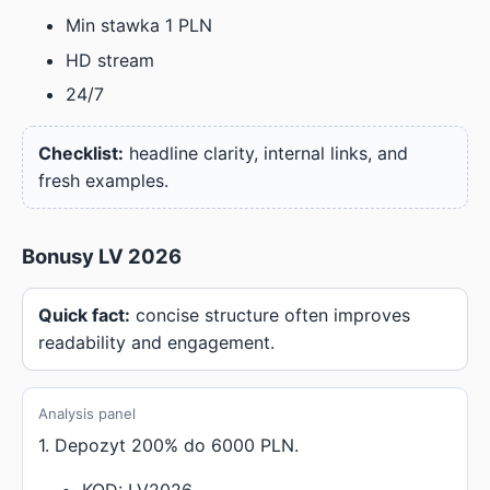
Min stawka 1 PLN
HD stream
24/7
Checklist:
headline clarity, internal links, and
fresh examples.
Bonusy LV 2026
Quick fact:
concise structure often improves
readability and engagement.
Analysis panel
1. Depozyt 200% do 6000 PLN.