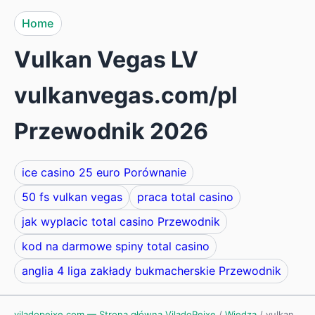
Home
Vulkan Vegas LV
vulkanvegas.com/pl
Przewodnik 2026
ice casino 25 euro Porównanie
50 fs vulkan vegas
praca total casino
jak wyplacic total casino Przewodnik
kod na darmowe spiny total casino
anglia 4 liga zakłady bukmacherskie Przewodnik
viladopeixe.com — Strona główna ViladoPeixe
/
Wiedza
/
vulkan