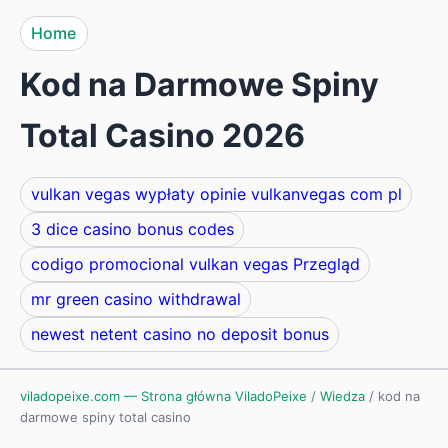
Home
Kod na Darmowe Spiny
Total Casino 2026
vulkan vegas wypłaty opinie vulkanvegas com pl
3 dice casino bonus codes
codigo promocional vulkan vegas Przegląd
mr green casino withdrawal
newest netent casino no deposit bonus
viladopeixe.com — Strona główna ViladoPeixe
/
Wiedza
/
kod na
darmowe spiny total casino