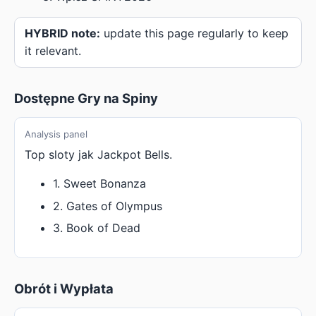
HYBRID note:
update this page regularly to keep
it relevant.
Dostępne Gry na Spiny
Analysis panel
Top sloty jak Jackpot Bells.
1. Sweet Bonanza
2. Gates of Olympus
3. Book of Dead
Obrót i Wypłata