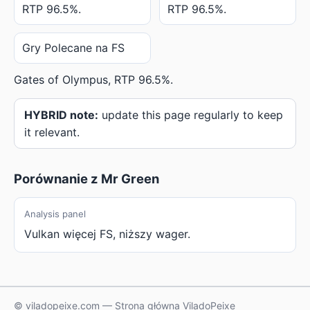
RTP 96.5%.
RTP 96.5%.
Gry Polecane na FS
Gates of Olympus, RTP 96.5%.
HYBRID note:
update this page regularly to keep
it relevant.
Porównanie z Mr Green
Analysis panel
Vulkan więcej FS, niższy wager.
© viladopeixe.com — Strona główna ViladoPeixe