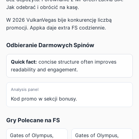
Jak odebrać i obrócić na kasę.
W 2026 VulkanVegas bije konkurencję liczbą
promocji. Appka daje extra FS codziennie.
Odbieranie Darmowych Spinów
Quick fact:
concise structure often improves
readability and engagement.
Analysis panel
Kod promo w sekcji bonusy.
Gry Polecane na FS
Gates of Olympus,
Gates of Olympus,