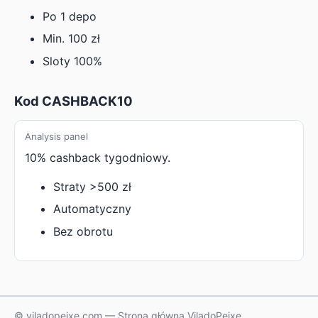
Po 1 depo
Min. 100 zł
Sloty 100%
Kod CASHBACK10
Analysis panel
10% cashback tygodniowy.
Straty >500 zł
Automatyczny
Bez obrotu
© viladopeixe.com — Strona główna ViladoPeixe