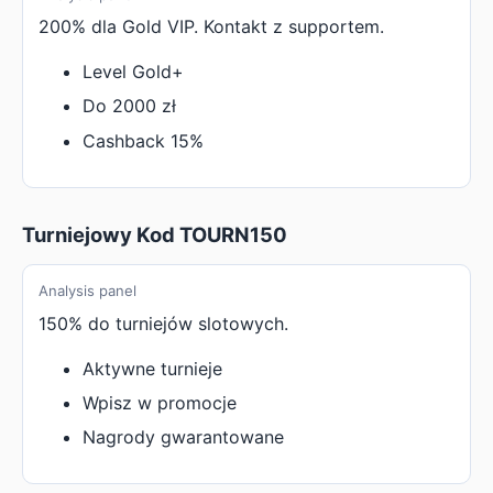
200% dla Gold VIP. Kontakt z supportem.
Level Gold+
Do 2000 zł
Cashback 15%
Turniejowy Kod TOURN150
Analysis panel
150% do turniejów slotowych.
Aktywne turnieje
Wpisz w promocje
Nagrody gwarantowane