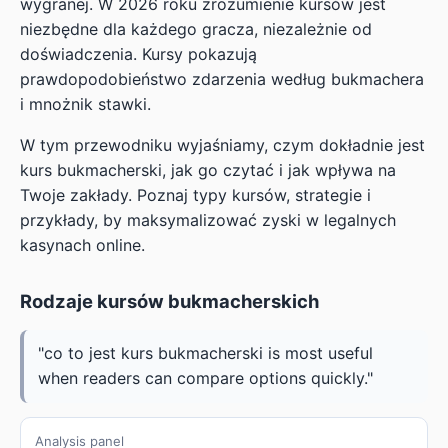
wygranej. W 2026 roku zrozumienie kursów jest
niezbędne dla każdego gracza, niezależnie od
doświadczenia. Kursy pokazują
prawdopodobieństwo zdarzenia według bukmachera
i mnożnik stawki.
W tym przewodniku wyjaśniamy, czym dokładnie jest
kurs bukmacherski, jak go czytać i jak wpływa na
Twoje zakłady. Poznaj typy kursów, strategie i
przykłady, by maksymalizować zyski w legalnych
kasynach online.
Rodzaje kursów bukmacherskich
"co to jest kurs bukmacherski is most useful
when readers can compare options quickly."
Analysis panel