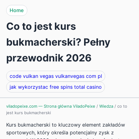
Home
Co to jest kurs
bukmacherski? Pełny
przewodnik 2026
code vulkan vegas vulkanvegas com pl
jak wykorzystac free spins total casino
viladopeixe.com — Strona główna ViladoPeixe
/
Wiedza
/
co to
jest kurs bukmacherski
Kurs bukmacherski to kluczowy element zakładów
sportowych, który określa potencjalny zysk z