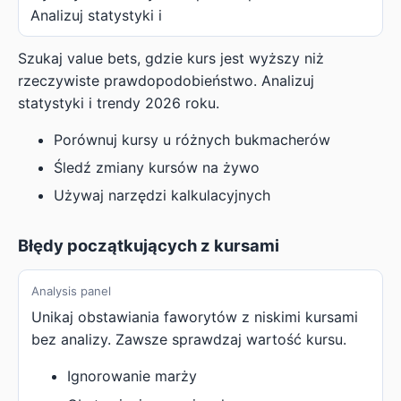
Analizuj statystyki i
Szukaj value bets, gdzie kurs jest wyższy niż
rzeczywiste prawdopodobieństwo. Analizuj
statystyki i trendy 2026 roku.
Porównuj kursy u różnych bukmacherów
Śledź zmiany kursów na żywo
Używaj narzędzi kalkulacyjnych
Błędy początkujących z kursami
Analysis panel
Unikaj obstawiania faworytów z niskimi kursami
bez analizy. Zawsze sprawdzaj wartość kursu.
Ignorowanie marży