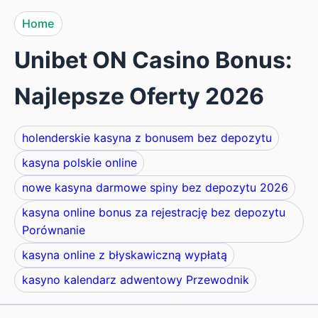
Home
Unibet ON Casino Bonus:
Najlepsze Oferty 2026
holenderskie kasyna z bonusem bez depozytu
kasyna polskie online
nowe kasyna darmowe spiny bez depozytu 2026
kasyna online bonus za rejestrację bez depozytu
Porównanie
kasyna online z błyskawiczną wypłatą
kasyno kalendarz adwentowy Przewodnik