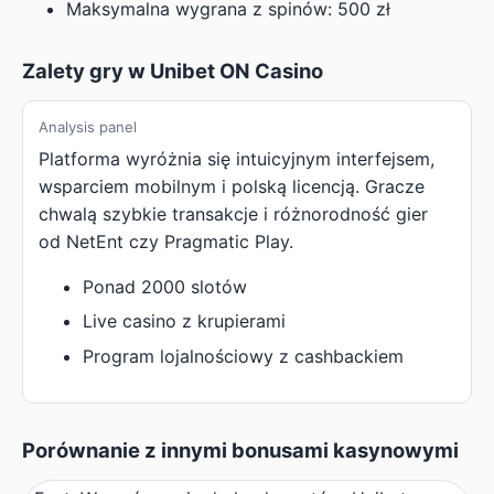
Maksymalna wygrana z spinów: 500 zł
Zalety gry w Unibet ON Casino
Analysis panel
Platforma wyróżnia się intuicyjnym interfejsem,
wsparciem mobilnym i polską licencją. Gracze
chwalą szybkie transakcje i różnorodność gier
od NetEnt czy Pragmatic Play.
Ponad 2000 slotów
Live casino z krupierami
Program lojalnościowy z cashbackiem
Porównanie z innymi bonusami kasynowymi