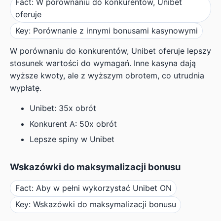
Fact: W porównaniu do konkurentów, Unibet
oferuje
Key: Porównanie z innymi bonusami kasynowymi
W porównaniu do konkurentów, Unibet oferuje lepszy
stosunek wartości do wymagań. Inne kasyna dają
wyższe kwoty, ale z wyższym obrotem, co utrudnia
wypłatę.
Unibet: 35x obrót
Konkurent A: 50x obrót
Lepsze spiny w Unibet
Wskazówki do maksymalizacji bonusu
Fact: Aby w pełni wykorzystać Unibet ON
Key: Wskazówki do maksymalizacji bonusu