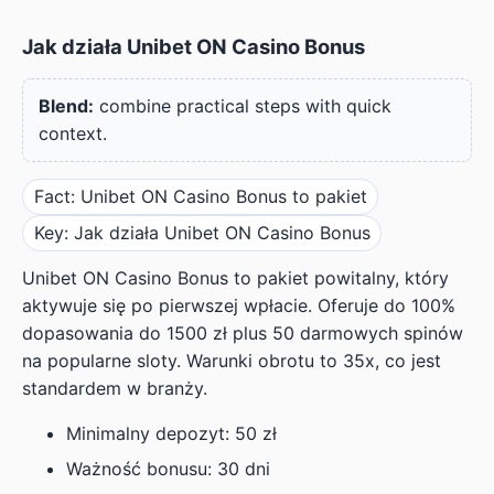
Jak działa Unibet ON Casino Bonus
Blend:
combine practical steps with quick
context.
Fact: Unibet ON Casino Bonus to pakiet
Key: Jak działa Unibet ON Casino Bonus
Unibet ON Casino Bonus to pakiet powitalny, który
aktywuje się po pierwszej wpłacie. Oferuje do 100%
dopasowania do 1500 zł plus 50 darmowych spinów
na popularne sloty. Warunki obrotu to 35x, co jest
standardem w branży.
Minimalny depozyt: 50 zł
Ważność bonusu: 30 dni