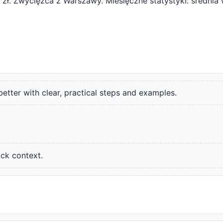
 zł. Zwycięzca z Warszawy. Miesięczne statystyki: średnia
etter with clear, practical steps and examples.
ick context.