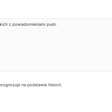
rskich z powiadomieniami push.
 prognozuje na podstawie historii.