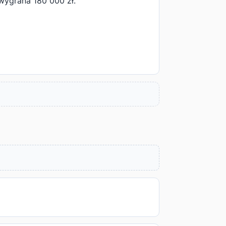
 wygrana 180 000 zł.