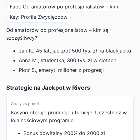
Fact: Od amatorów po profesjonalistów – kim
Key: Profile Zwycięzców
Od amatorów po profesjonalistów – kim są
szczęśliwcy?
Jan K., 45 lat, jackpot 500 tys. zł na blackjacku
Anna M., studentka, 300 tys. zł w slotach
Piotr S., emeryt, milioner z progresji
Strategie na Jackpot w Rivers
Analysis panel
Kasyno oferuje promocje i turnieje. Uczestnicz w
lojalnościowym programie.
Bonus powitalny 200% do 2000 zł