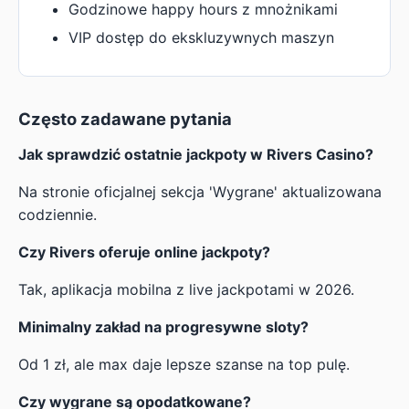
Godzinowe happy hours z mnożnikami
VIP dostęp do ekskluzywnych maszyn
Często zadawane pytania
Jak sprawdzić ostatnie jackpoty w Rivers Casino?
Na stronie oficjalnej sekcja 'Wygrane' aktualizowana
codziennie.
Czy Rivers oferuje online jackpoty?
Tak, aplikacja mobilna z live jackpotami w 2026.
Minimalny zakład na progresywne sloty?
Od 1 zł, ale max daje lepsze szanse na top pulę.
Czy wygrane są opodatkowane?