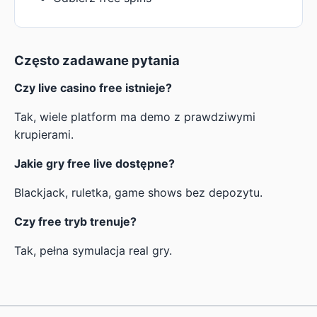
Często zadawane pytania
Czy live casino free istnieje?
Tak, wiele platform ma demo z prawdziwymi
krupierami.
Jakie gry free live dostępne?
Blackjack, ruletka, game shows bez depozytu.
Czy free tryb trenuje?
Tak, pełna symulacja real gry.