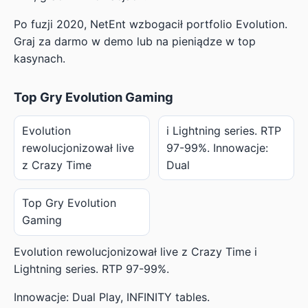
Po fuzji 2020, NetEnt wzbogacił portfolio Evolution.
Graj za darmo w demo lub na pieniądze w top
kasynach.
Top Gry Evolution Gaming
Evolution
i Lightning series. RTP
rewolucjonizował live
97-99%. Innowacje:
z Crazy Time
Dual
Top Gry Evolution
Gaming
Evolution rewolucjonizował live z Crazy Time i
Lightning series. RTP 97-99%.
Innowacje: Dual Play, INFINITY tables.