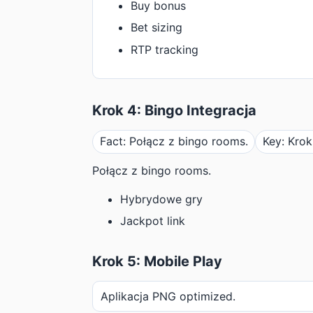
Buy bonus
Bet sizing
RTP tracking
Krok 4: Bingo Integracja
Fact: Połącz z bingo rooms.
Key: Krok
Połącz z bingo rooms.
Hybrydowe gry
Jackpot link
Krok 5: Mobile Play
Aplikacja PNG optimized.