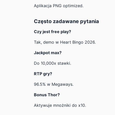
Aplikacja PNG optimized.
Często zadawane pytania
Czy jest free play?
Tak, demo w Heart Bingo 2026.
Jackpot max?
Do 10,000x stawki.
RTP gry?
96.5% w Megaways.
Bonus Thor?
Aktywuje mnożniki do x10.