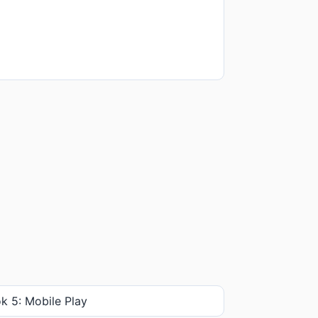
k 5: Mobile Play