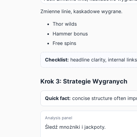
Zmienne linie, kaskadowe wygrane.
Thor wilds
Hammer bonus
Free spins
Checklist:
headline clarity, internal lin
Krok 3: Strategie Wygranych
Quick fact:
concise structure often imp
Analysis panel
Śledź mnożniki i jackpoty.