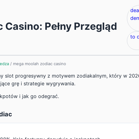
dea
de
 Casino: Pełny Przegląd
to 
edza
/
mega moolah zodiac casino
 slot progresywny z motywem zodiakalnym, który w 2026 r
jące grę i strategie wygrywania.
ckpotów i jak go odegrać.
diac