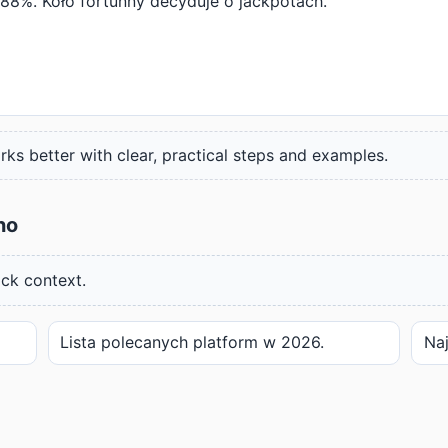
 88%. Koło fortunny decyduje o jackpotach.
 better with clear, practical steps and examples.
no
ick context.
Lista polecanych platform w 2026.
Na