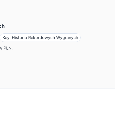
ch
Key: Historia Rekordowych Wygranych
w PLN.