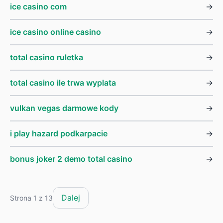
ice casino com
→
ice casino online casino
→
total casino ruletka
→
total casino ile trwa wyplata
→
vulkan vegas darmowe kody
→
i play hazard podkarpacie
→
bonus joker 2 demo total casino
→
Dalej
Strona 1 z 13