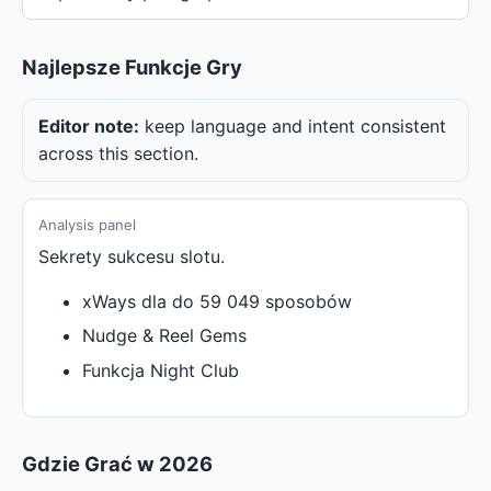
Najlepsze Funkcje Gry
Editor note:
keep language and intent consistent
across this section.
Analysis panel
Sekrety sukcesu slotu.
xWays dla do 59 049 sposobów
Nudge & Reel Gems
Funkcja Night Club
Gdzie Grać w 2026