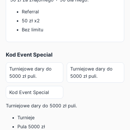
Referral
50 zł x2
Bez limitu
Kod Event Special
Turniejowe dary do
Turniejowe dary do
5000 zł puli.
5000 zł puli.
Kod Event Special
Turniejowe dary do 5000 zł puli.
Turnieje
Pula 5000 zł