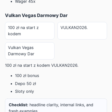
Wager 45x
Vulkan Vegas Darmowy Dar
100 zł na start z
VULKAN2026.
kodem
Vulkan Vegas
Darmowy Dar
100 zł na start z kodem VULKAN2026.
100 zł bonus
Depo 50 zł
Sloty only
Checklist:
headline clarity, internal links, and
fresh examples.