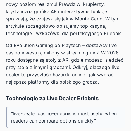
nowy poziom realizmu! Prawdziwi krupierzy,
krystaliczna grafika 4K i interaktywne funkcje
sprawiają, że czujesz się jak w Monte Carlo. W tym
artykule szczegółowo opisujemy top kasyna,
technologie i wskazówki dla perfekcyjnego Erlebnis.
Od Evolution Gaming po Playtech – dostawcy live
casino inwestują miliony w streaming i VR. W 2026
roku dostępne są stoły z AR, gdzie możesz "siedzieć"
przy stole z innymi graczami. Odkryj, dlaczego live
dealer to przyszłość hazardu online i jak wybrać
najlepsze platformy dla polskiego gracza.
Technologie za Live Dealer Erlebnis
"live-dealer casino-erlebnis is most useful when
readers can compare options quickly."