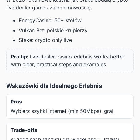
live dealer games z anonimowością.
EnergyCasino: 50+ stołów
Vulkan Bet: polskie krupierzy
Stake: crypto only live
Pro tip:
live-dealer casino-erlebnis works better
with clear, practical steps and examples.
Wskazówki dla Idealnego Erlebnis
Pros
Wybierz szybki internet (min 50Mbps), graj
Trade-offs
w godzinach szczytu dla więcej akcji. Używaj