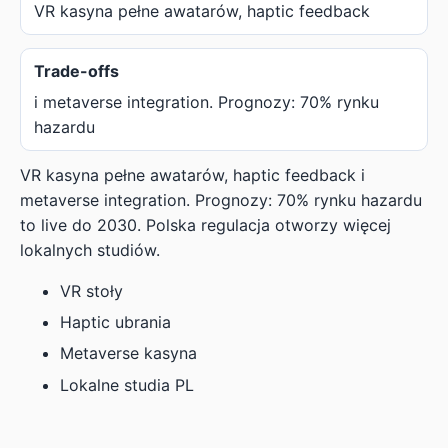
VR kasyna pełne awatarów, haptic feedback
Trade-offs
i metaverse integration. Prognozy: 70% rynku
hazardu
VR kasyna pełne awatarów, haptic feedback i
metaverse integration. Prognozy: 70% rynku hazardu
to live do 2030. Polska regulacja otworzy więcej
lokalnych studiów.
VR stoły
Haptic ubrania
Metaverse kasyna
Lokalne studia PL