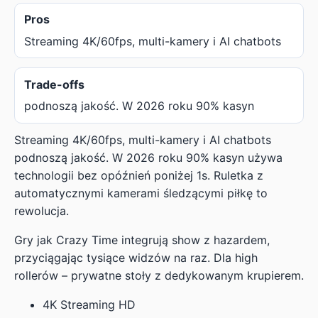
Pros
Streaming 4K/60fps, multi-kamery i AI chatbots
Trade-offs
podnoszą jakość. W 2026 roku 90% kasyn
Streaming 4K/60fps, multi-kamery i AI chatbots
podnoszą jakość. W 2026 roku 90% kasyn używa
technologii bez opóźnień poniżej 1s. Ruletka z
automatycznymi kamerami śledzącymi piłkę to
rewolucja.
Gry jak Crazy Time integrują show z hazardem,
przyciągając tysiące widzów na raz. Dla high
rollerów – prywatne stoły z dedykowanym krupierem.
4K Streaming HD