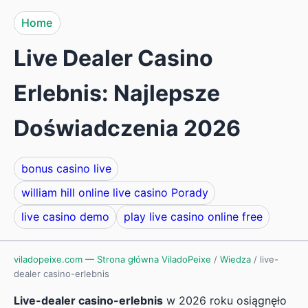
Home
Live Dealer Casino
Erlebnis: Najlepsze
Doświadczenia 2026
bonus casino live
william hill online live casino Porady
live casino demo
play live casino online free
viladopeixe.com — Strona główna ViladoPeixe
/
Wiedza
/
live-
dealer casino-erlebnis
Live-dealer casino-erlebnis
w 2026 roku osiągnęło