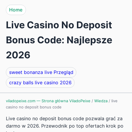
Home
Live Casino No Deposit
Bonus Code: Najlepsze
2026
sweet bonanza live Przegląd
crazy balls live casino 2026
viladopeixe.com — Strona główna ViladoPeixe
/
Wiedza
/
live
casino no deposit bonus code
Live casino no deposit bonus code pozwala grać za
darmo w 2026. Przewodnik po top ofertach krok po