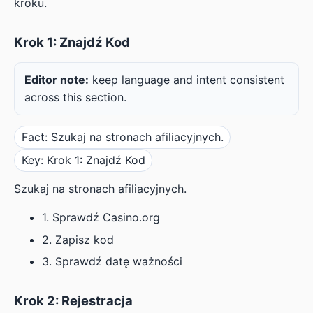
kroku.
Krok 1: Znajdź Kod
Editor note:
keep language and intent consistent
across this section.
Fact: Szukaj na stronach afiliacyjnych.
Key: Krok 1: Znajdź Kod
Szukaj na stronach afiliacyjnych.
1. Sprawdź Casino.org
2. Zapisz kod
3. Sprawdź datę ważności
Krok 2: Rejestracja