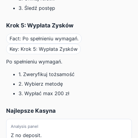
3. Śledź postęp
Krok 5: Wypłata Zysków
Fact: Po spełnieniu wymagań.
Key: Krok 5: Wypłata Zysków
Po spełnieniu wymagań.
1. Zweryfikuj tożsamość
2. Wybierz metodę
3. Wypłać max 200 zł
Najlepsze Kasyna
Analysis panel
Z no deposit.