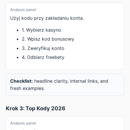
Analysis panel
Użyj kodu przy zakładaniu konta.
1. Wybierz kasyno
2. Wpisz kod bonusowy
3. Zweryfikuj konto
4. Odbierz freebety
Checklist:
headline clarity, internal links, and
fresh examples.
Krok 3: Top Kody 2026
Analysis panel