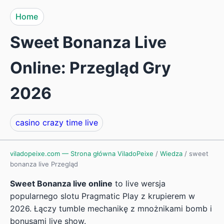
Home
Sweet Bonanza Live
Online: Przegląd Gry
2026
casino crazy time live
viladopeixe.com — Strona główna ViladoPeixe
/
Wiedza
/
sweet
bonanza live Przegląd
Sweet Bonanza live online
to live wersja
popularnego slotu Pragmatic Play z krupierem w
2026. Łączy tumble mechanikę z mnożnikami bomb i
bonusami live show.