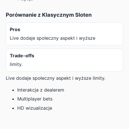
Porównanie z Klasycznym Sloten
Pros
Live dodaje społeczny aspekt i wyższe
Trade-offs
limity.
Live dodaje społeczny aspekt i wyższe limity.
Interakcja z dealerem
Multiplayer bets
HD wizualizacje