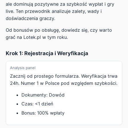
ale dominują pozytywne za szybkość wypłat i gry
live. Ten przewodnik analizuje zalety, wady i
doświadczenia graczy.
Od bonusów po obsługę, dowiedz się, czy warto
grać na Lotek.pl w tym roku.
Krok 1: Rejestracja i Weryfikacja
Analysis panel
Zacznij od prostego formularza. Weryfikacja trwa
24h. Numer 1 w Polsce pod względem szybkości.
Dokumenty: Dowód
Czas: <1 dzień
Bonus: 100% wpłaty