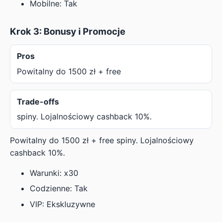
Mobilne: Tak
Krok 3: Bonusy i Promocje
Pros
Powitalny do 1500 zł + free
Trade-offs
spiny. Lojalnościowy cashback 10%.
Powitalny do 1500 zł + free spiny. Lojalnościowy
cashback 10%.
Warunki: x30
Codzienne: Tak
VIP: Ekskluzywne