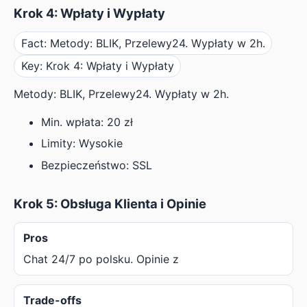
Krok 4: Wpłaty i Wypłaty
Fact: Metody: BLIK, Przelewy24. Wypłaty w 2h.
Key: Krok 4: Wpłaty i Wypłaty
Metody: BLIK, Przelewy24. Wypłaty w 2h.
Min. wpłata: 20 zł
Limity: Wysokie
Bezpieczeństwo: SSL
Krok 5: Obsługa Klienta i Opinie
Pros
Chat 24/7 po polsku. Opinie z
Trade-offs