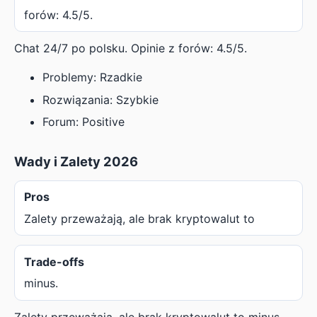
forów: 4.5/5.
Chat 24/7 po polsku. Opinie z forów: 4.5/5.
Problemy: Rzadkie
Rozwiązania: Szybkie
Forum: Positive
Wady i Zalety 2026
Pros
Zalety przeważają, ale brak kryptowalut to
Trade-offs
minus.
Zalety przeważają, ale brak kryptowalut to minus.