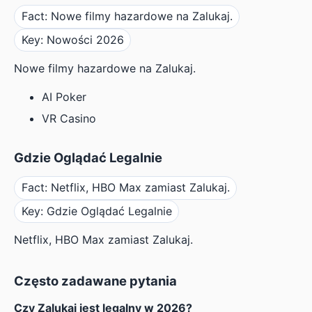
Fact: Nowe filmy hazardowe na Zalukaj.
Key: Nowości 2026
Nowe filmy hazardowe na Zalukaj.
AI Poker
VR Casino
Gdzie Oglądać Legalnie
Fact: Netflix, HBO Max zamiast Zalukaj.
Key: Gdzie Oglądać Legalnie
Netflix, HBO Max zamiast Zalukaj.
Często zadawane pytania
Czy Zalukaj jest legalny w 2026?