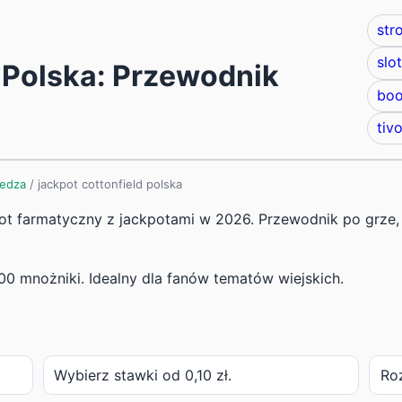
str
slo
 Polska: Przewodnik
boo
tivo
edza
/
jackpot cottonfield polska
lot farmatyczny z jackpotami w 2026. Przewodnik po grze,
00 mnożniki. Idealny dla fanów tematów wiejskich.
Wybierz stawki od 0,10 zł.
Ro