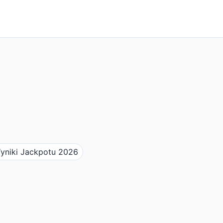
yniki Jackpotu 2026