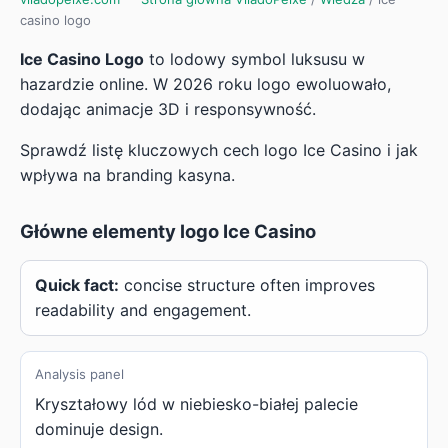
casino logo
Ice Casino Logo
to lodowy symbol luksusu w
hazardzie online. W 2026 roku logo ewoluowało,
dodając animacje 3D i responsywność.
Sprawdź listę kluczowych cech logo Ice Casino i jak
wpływa na branding kasyna.
Główne elementy logo Ice Casino
Quick fact:
concise structure often improves
readability and engagement.
Analysis panel
Kryształowy lód w niebiesko-białej palecie
dominuje design.