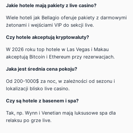
Jakie hotele mają pakiety z live casino?
Wiele hoteli jak Bellagio oferuje pakiety z darmowymi
żetonami i wejściami VIP do sekcji live.
Czy hotele akceptują kryptowaluty?
W 2026 roku top hotele w Las Vegas i Makau
akceptują Bitcoin i Ethereum przy rezerwacjach.
Jaka jest średnia cena pokoju?
Od 200-1000$ za noc, w zależności od sezonu i
lokalizacji blisko live casino.
Czy są hotele z basenem i spa?
Tak, np. Wynn i Venetian mają luksusowe spa dla
relaksu po grze live.