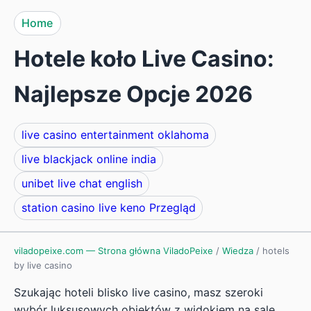
Home
Hotele koło Live Casino:
Najlepsze Opcje 2026
live casino entertainment oklahoma
live blackjack online india
unibet live chat english
station casino live keno Przegląd
viladopeixe.com — Strona główna ViladoPeixe
/
Wiedza
/
hotels
by live casino
Szukając hoteli blisko live casino, masz szeroki
wybór luksusowych obiektów z widokiem na sale