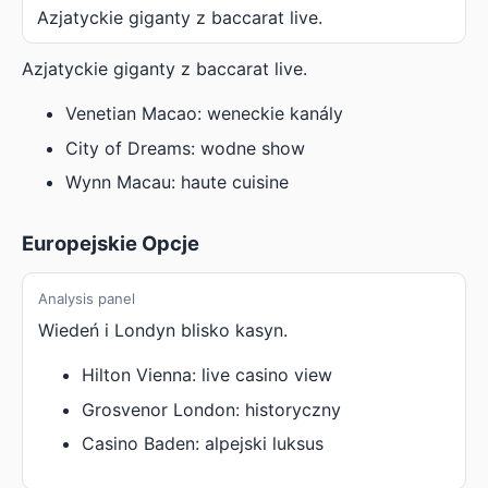
Azjatyckie giganty z baccarat live.
Azjatyckie giganty z baccarat live.
Venetian Macao: weneckie kanály
City of Dreams: wodne show
Wynn Macau: haute cuisine
Europejskie Opcje
Analysis panel
Wiedeń i Londyn blisko kasyn.
Hilton Vienna: live casino view
Grosvenor London: historyczny
Casino Baden: alpejski luksus