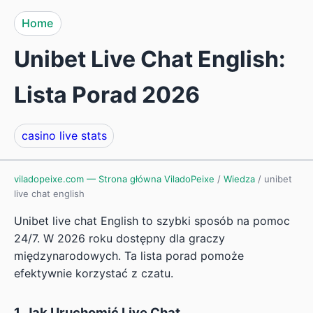
Home
Unibet Live Chat English:
Lista Porad 2026
casino live stats
viladopeixe.com — Strona główna ViladoPeixe
/
Wiedza
/
unibet
live chat english
Unibet live chat English to szybki sposób na pomoc
24/7. W 2026 roku dostępny dla graczy
międzynarodowych. Ta lista porad pomoże
efektywnie korzystać z czatu.
1. Jak Uruchomić Live Chat