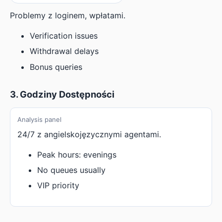
Problemy z loginem, wpłatami.
Verification issues
Withdrawal delays
Bonus queries
3. Godziny Dostępności
Analysis panel
24/7 z angielskojęzycznymi agentami.
Peak hours: evenings
No queues usually
VIP priority