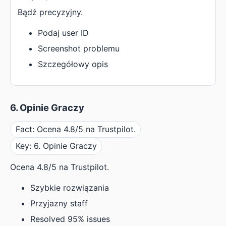
Bądź precyzyjny.
Podaj user ID
Screenshot problemu
Szczegółowy opis
6. Opinie Graczy
Fact: Ocena 4.8/5 na Trustpilot.
Key: 6. Opinie Graczy
Ocena 4.8/5 na Trustpilot.
Szybkie rozwiązania
Przyjazny staff
Resolved 95% issues