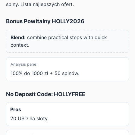
spiny. Lista najlepszych ofert.
Bonus Powitalny HOLLY2026
Blend:
combine practical steps with quick
context.
Analysis panel
100% do 1000 zł + 50 spinów.
No Deposit Code: HOLLYFREE
Pros
20 USD na sloty.