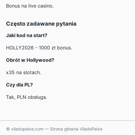
Bonus na live casino.
Często zadawane pytania
Jaki kod na start?
HOLLY2026 - 1000 zł bonus.
Obrót w Hollywood?
x35 na slotach.
Czy dla PL?
Tak, PLN obsługa.
© viladopeixe.com — Strona główna ViladoPeixe