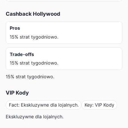
Cashback Hollywood
Pros
15% strat tygodniowo.
Trade-offs
15% strat tygodniowo.
15% strat tygodniowo.
VIP Kody
Fact: Ekskluzywne dla lojalnych.
Key: VIP Kody
Ekskluzywne dla lojalnych.