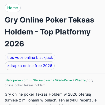
Home
Gry Online Poker Teksas
Holdem - Top Platformy
2026
tips voor online blackjack
zdrapka online free 2026
viladopeixe.com — Strona główna ViladoPeixe
/
Wiedza
/
gry
online poker teksas holdem
Gry online poker Teksas Holdem w 2026 oferują
turnieje z milionami w pulach. Ten artykuł recenzuje