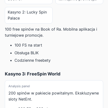
Kasyno 2: Lucky Spin
Palace
100 free spinów na Book of Ra. Mobilna aplikacja i
turniejowe promocje.
100 FS na start
Obsługa BLIK
Codzienne freebety
Kasyno 3: FreeSpin World
Analysis panel
200 spinów w pakiecie powitalnym. Ekskluzywne
sloty NetEnt.