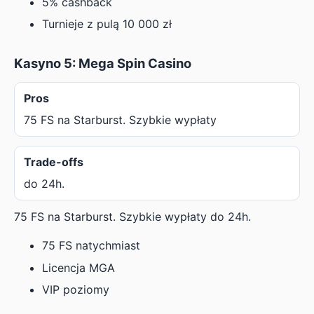
5% cashback
Turnieje z pulą 10 000 zł
Kasyno 5: Mega Spin Casino
Pros
75 FS na Starburst. Szybkie wypłaty
Trade-offs
do 24h.
75 FS na Starburst. Szybkie wypłaty do 24h.
75 FS natychmiast
Licencja MGA
VIP poziomy