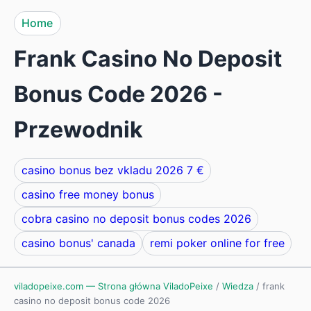
Home
Frank Casino No Deposit
Bonus Code 2026 -
Przewodnik
casino bonus bez vkladu 2026 7 €
casino free money bonus
cobra casino no deposit bonus codes 2026
casino bonus' canada
remi poker online for free
viladopeixe.com — Strona główna ViladoPeixe
/
Wiedza
/
frank
casino no deposit bonus code 2026