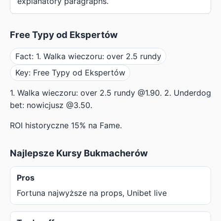
explanatory paragraphs.
Free Typy od Ekspertów
Fact: 1. Walka wieczoru: over 2.5 rundy
Key: Free Typy od Ekspertów
1. Walka wieczoru: over 2.5 rundy @1.90. 2. Underdog
bet: nowicjusz @3.50.
ROI historyczne 15% na Fame.
Najlepsze Kursy Bukmacherów
Pros
Fortuna najwyższe na props, Unibet live