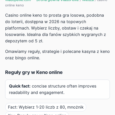
online keno
Casino online keno to prosta gra losowa, podobna
do loterii, dostępna w 2026 na topowych
platformach. Wybierz liczby, obstaw i czekaj na
losowanie. Idealna dla fanów szybkich wygranych z
depozytem od 5 zł.
Omawiamy reguły, strategie i polecane kasyna z keno
oraz bingo online.
Reguły gry w Keno online
Quick fact:
concise structure often improves
readability and engagement.
Fact: Wybierz 1-20 liczb z 80, mnożnik