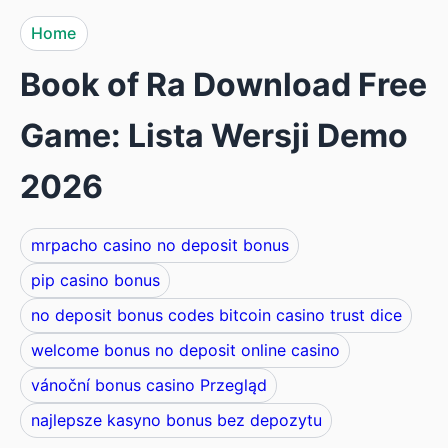
Home
Book of Ra Download Free
Game: Lista Wersji Demo
2026
mrpacho casino no deposit bonus
pip casino bonus
no deposit bonus codes bitcoin casino trust dice
welcome bonus no deposit online casino
vánoční bonus casino Przegląd
najlepsze kasyno bonus bez depozytu