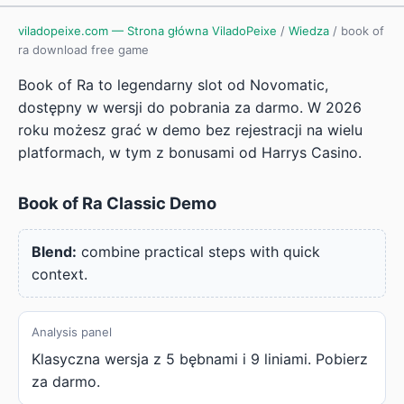
viladopeixe.com — Strona główna ViladoPeixe
/
Wiedza
/
book of
ra download free game
Book of Ra to legendarny slot od Novomatic,
dostępny w wersji do pobrania za darmo. W 2026
roku możesz grać w demo bez rejestracji na wielu
platformach, w tym z bonusami od Harrys Casino.
Book of Ra Classic Demo
Blend:
combine practical steps with quick
context.
Analysis panel
Klasyczna wersja z 5 bębnami i 9 liniami. Pobierz
za darmo.