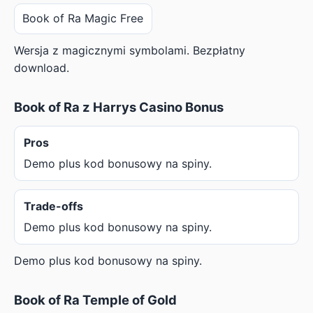
Book of Ra Magic Free
Wersja z magicznymi symbolami. Bezpłatny
download.
Book of Ra z Harrys Casino Bonus
Pros
Demo plus kod bonusowy na spiny.
Trade-offs
Demo plus kod bonusowy na spiny.
Demo plus kod bonusowy na spiny.
Book of Ra Temple of Gold