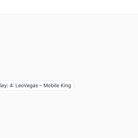
Key: 4: LeoVegas – Mobile King