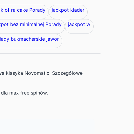
k of ra cake Porady
jackpot kläder
kpot bez minimalnej Porady
jackpot w
łady bukmacherskie jawor
zwa klasyka Novomatic. Szczegółowe
dla max free spinów.