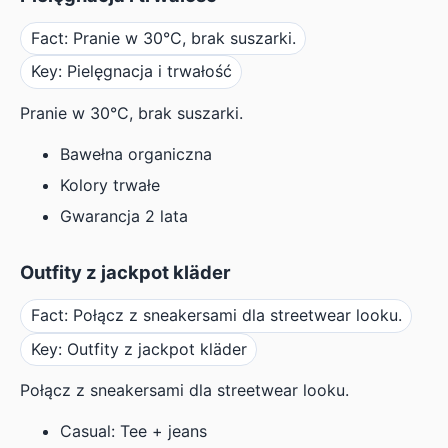
Fact: Pranie w 30°C, brak suszarki.
Key: Pielęgnacja i trwałość
Pranie w 30°C, brak suszarki.
Bawełna organiczna
Kolory trwałe
Gwarancja 2 lata
Outfity z jackpot kläder
Fact: Połącz z sneakersami dla streetwear looku.
Key: Outfity z jackpot kläder
Połącz z sneakersami dla streetwear looku.
Casual: Tee + jeans