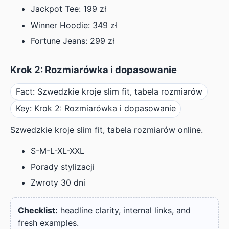
Jackpot Tee: 199 zł
Winner Hoodie: 349 zł
Fortune Jeans: 299 zł
Krok 2: Rozmiarówka i dopasowanie
Fact: Szwedzkie kroje slim fit, tabela rozmiarów
Key: Krok 2: Rozmiarówka i dopasowanie
Szwedzkie kroje slim fit, tabela rozmiarów online.
S-M-L-XL-XXL
Porady stylizacji
Zwroty 30 dni
Checklist:
headline clarity, internal links, and
fresh examples.