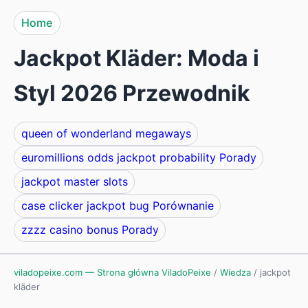
Home
Jackpot Kläder: Moda i
Styl 2026 Przewodnik
queen of wonderland megaways
euromillions odds jackpot probability Porady
jackpot master slots
case clicker jackpot bug Porównanie
zzzz casino bonus Porady
viladopeixe.com — Strona główna ViladoPeixe
/
Wiedza
/
jackpot
kläder