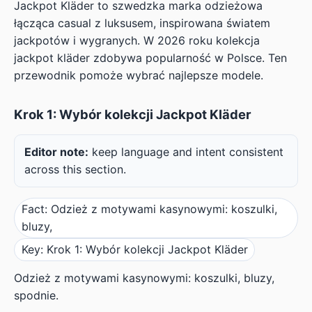
Jackpot Kläder to szwedzka marka odzieżowa
łącząca casual z luksusem, inspirowana światem
jackpotów i wygranych. W 2026 roku kolekcja
jackpot kläder zdobywa popularność w Polsce. Ten
przewodnik pomoże wybrać najlepsze modele.
Krok 1: Wybór kolekcji Jackpot Kläder
Editor note:
keep language and intent consistent
across this section.
Fact: Odzież z motywami kasynowymi: koszulki,
bluzy,
Key: Krok 1: Wybór kolekcji Jackpot Kläder
Odzież z motywami kasynowymi: koszulki, bluzy,
spodnie.