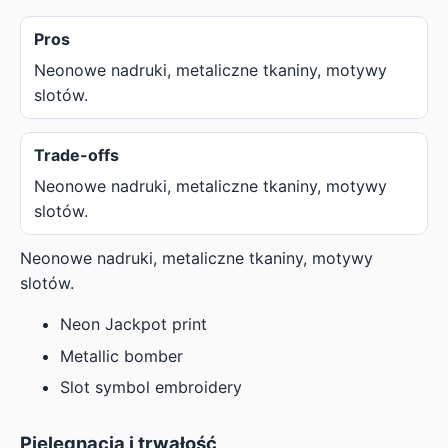
Pros
Neonowe nadruki, metaliczne tkaniny, motywy
slotów.
Trade-offs
Neonowe nadruki, metaliczne tkaniny, motywy
slotów.
Neonowe nadruki, metaliczne tkaniny, motywy
slotów.
Neon Jackpot print
Metallic bomber
Slot symbol embroidery
Pielęgnacja i trwałość