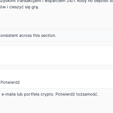
szybkimi transakcjami i wsparciem 24/7. Kody no deposit d
w i cieszyć się grą.
nsistent across this section.
 Potwierdź
e-maila lub portfela crypto. Potwierdź tożsamość.