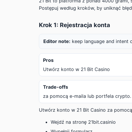
21 Bit to platforma z ponad 4000 grami, 
Postępuj według kroków, by uniknąć błędó
Krok 1: Rejestracja konta
Editor note:
keep language and intent co
Pros
Utwórz konto w 21 Bit Casino
Trade-offs
za pomocą e-maila lub portfela crypto.
Utwórz konto w 21 Bit Casino za pomocą 
Wejdź na stronę 21bit.casinio
Wypełnij formularz