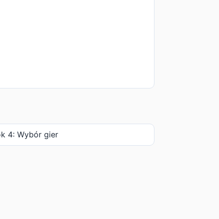
k 4: Wybór gier