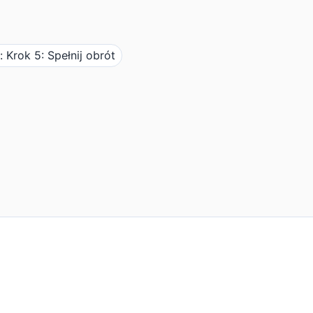
: Krok 5: Spełnij obrót