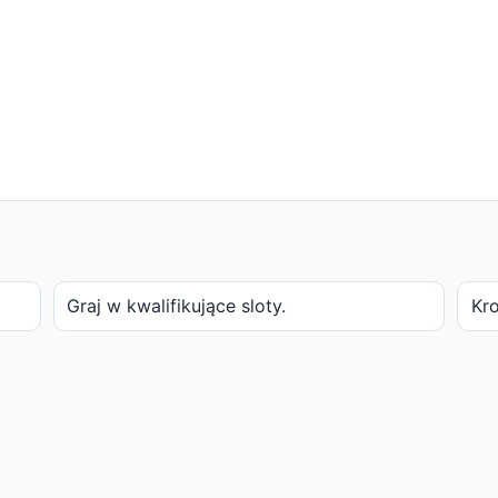
Graj w kwalifikujące sloty.
Kro