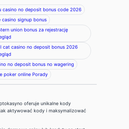
 casino no deposit bonus code 2026
e casino signup bonus
tern union bonus za rejestrację
egląd
l cat casino no deposit bonus 2026
egląd
ino no deposit bonus no wagering
le poker online Porady
ptokasyno oferuje unikalne kody
ę, jak aktywować kody i maksymalizować