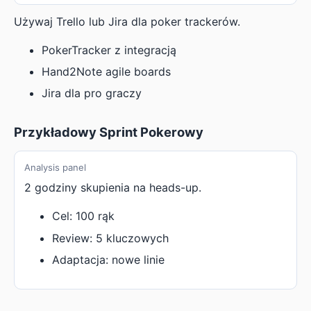
Używaj Trello lub Jira dla poker trackerów.
PokerTracker z integracją
Hand2Note agile boards
Jira dla pro graczy
Przykładowy Sprint Pokerowy
Analysis panel
2 godziny skupienia na heads-up.
Cel: 100 rąk
Review: 5 kluczowych
Adaptacja: nowe linie