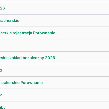
026
macherskie
erskie rejestracja Porównanie
rskie zakład bezpieczny 2026
α
macherskie Porównanie
ta
gby