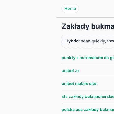
Home
Zakłady bukma
Hybrid:
scan quickly, then
punkty z automatami do g
unibet az
unibet mobile site
sts zakłady bukmacherskie
polska usa zakłady bukma