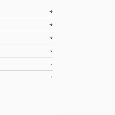
→
→
→
→
→
→