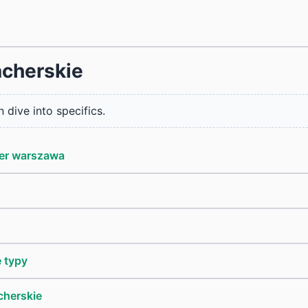
cherskie
 dive into specifics.
ier warszawa
 typy
cherskie