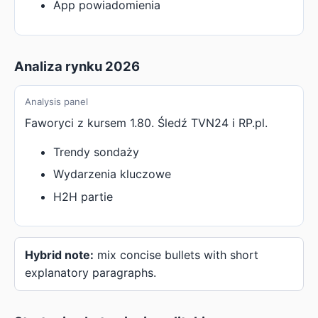
App powiadomienia
Analiza rynku 2026
Analysis panel
Faworyci z kursem 1.80. Śledź TVN24 i RP.pl.
Trendy sondaży
Wydarzenia kluczowe
H2H partie
Hybrid note:
mix concise bullets with short
explanatory paragraphs.