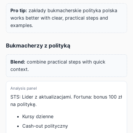
Pro tip:
zakłady bukmacherskie polityka polska
works better with clear, practical steps and
examples.
Bukmacherzy z polityką
Blend:
combine practical steps with quick
context.
Analysis panel
STS: Lider z aktualizacjami. Fortuna: bonus 100 zł
na politykę.
Kursy dzienne
Cash-out polityczny