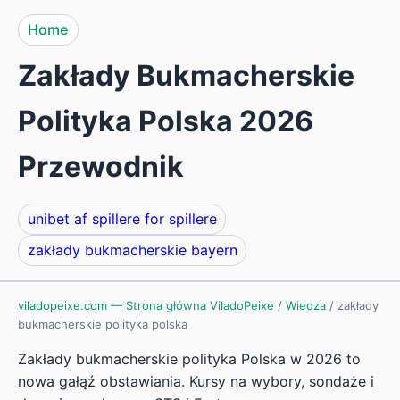
Home
Zakłady Bukmacherskie
Polityka Polska 2026
Przewodnik
unibet af spillere for spillere
zakłady bukmacherskie bayern
viladopeixe.com — Strona główna ViladoPeixe
/
Wiedza
/
zakłady
bukmacherskie polityka polska
Zakłady bukmacherskie polityka Polska w 2026 to
nowa gałąź obstawiania. Kursy na wybory, sondaże i