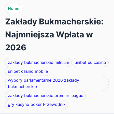
Home
Zakłady Bukmacherskie:
Najmniejsza Wpłata w
2026
zakłady bukmacherskie milnium
unibet eu casino
unibet casino mobile
wybory parlamentarne 2026 zakłady
bukmacherskie
zakłady bukmacherskie premier league
gry kasyno poker Przewodnik