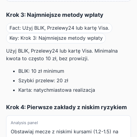
Krok 3: Najmniejsze metody wpłaty
Fact: Użyj BLIK, Przelewy24 lub kartę Visa.
Key: Krok 3: Najmniejsze metody wpłaty
Użyj BLIK, Przelewy24 lub kartę Visa. Minimalna
kwota to często 10 zł, bez prowizji.
BLIK: 10 zł minimum
Szybki przelew: 20 zł
Karta: natychmiastowa realizacja
Krok 4: Pierwsze zakłady z niskim ryzykiem
Analysis panel
Obstawiaj mecze z niskimi kursami (1.2-1.5) na