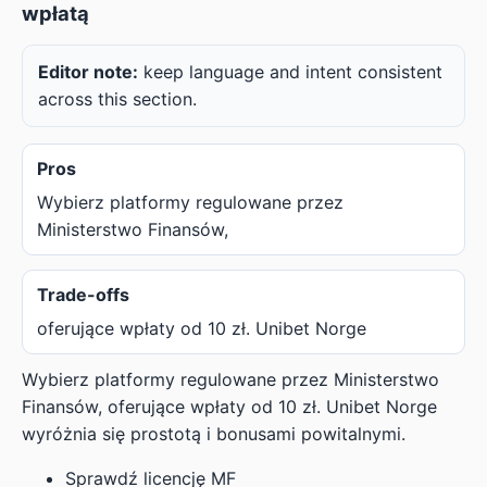
wpłatą
Editor note:
keep language and intent consistent
across this section.
Pros
Wybierz platformy regulowane przez
Ministerstwo Finansów,
Trade-offs
oferujące wpłaty od 10 zł. Unibet Norge
Wybierz platformy regulowane przez Ministerstwo
Finansów, oferujące wpłaty od 10 zł. Unibet Norge
wyróżnia się prostotą i bonusami powitalnymi.
Sprawdź licencję MF