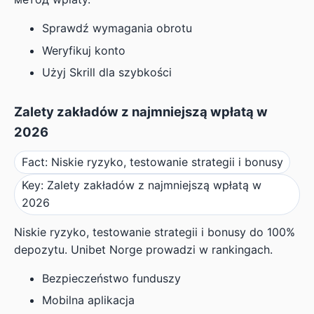
Sprawdź wymagania obrotu
Weryfikuj konto
Użyj Skrill dla szybkości
Zalety zakładów z najmniejszą wpłatą w
2026
Fact: Niskie ryzyko, testowanie strategii i bonusy
Key: Zalety zakładów z najmniejszą wpłatą w
2026
Niskie ryzyko, testowanie strategii i bonusy do 100%
depozytu. Unibet Norge prowadzi w rankingach.
Bezpieczeństwo funduszy
Mobilna aplikacja