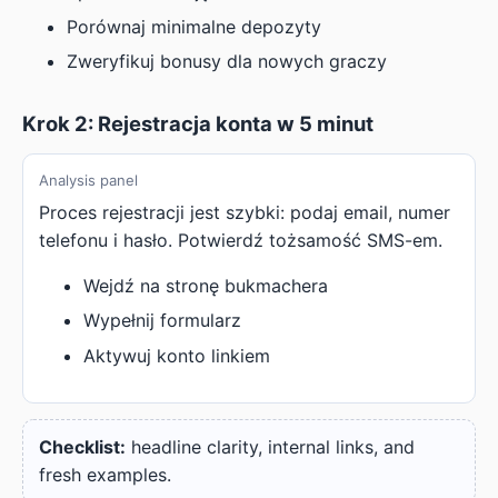
Porównaj minimalne depozyty
Zweryfikuj bonusy dla nowych graczy
Krok 2: Rejestracja konta w 5 minut
Analysis panel
Proces rejestracji jest szybki: podaj email, numer
telefonu i hasło. Potwierdź tożsamość SMS-em.
Wejdź na stronę bukmachera
Wypełnij formularz
Aktywuj konto linkiem
Checklist:
headline clarity, internal links, and
fresh examples.