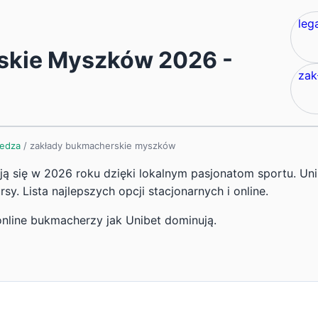
leg
skie Myszków 2026 -
zak
edza
/
zakłady bukmacherskie myszków
 się w 2026 roku dzięki lokalnym pasjonatom sportu. Unib
. Lista najlepszych opcji stacjonarnych i online.
 online bukmacherzy jak Unibet dominują.