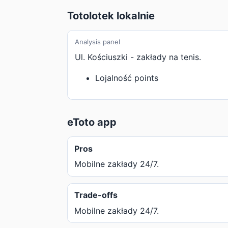
Totolotek lokalnie
Analysis panel
Ul. Kościuszki - zakłady na tenis.
Lojalność points
eToto app
Pros
Mobilne zakłady 24/7.
Trade-offs
Mobilne zakłady 24/7.