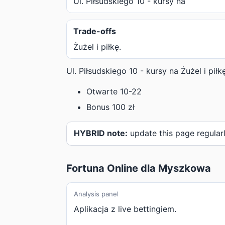
Ul. Piłsudskiego 10 - kursy na
Trade-offs
Żużel i piłkę.
Ul. Piłsudskiego 10 - kursy na Żużel i piłkę
Otwarte 10-22
Bonus 100 zł
HYBRID note:
update this page regularl
Fortuna Online dla Myszkowa
Analysis panel
Aplikacja z live bettingiem.