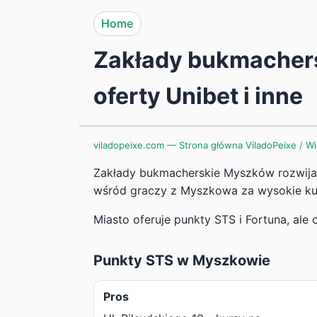
Home
Zakłady bukmacher
oferty Unibet i inne
viladopeixe.com — Strona główna ViladoPeixe
/
Wi
Zakłady bukmacherskie Myszków rozwijają
wśród graczy z Myszkowa za wysokie kursy
Miasto oferuje punkty STS i Fortuna, ale
Punkty STS w Myszkowie
Pros