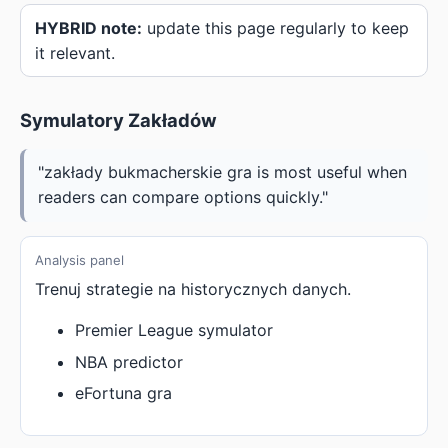
HYBRID note:
update this page regularly to keep
it relevant.
Symulatory Zakładów
"zakłady bukmacherskie gra is most useful when
readers can compare options quickly."
Analysis panel
Trenuj strategie na historycznych danych.
Premier League symulator
NBA predictor
eFortuna gra