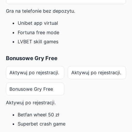
Gra na telefonie bez depozytu.
Unibet app virtual
Fortuna free mode
LVBET skill games
Bonusowe Gry Free
Aktywuj po rejestracji.
Aktywuj po rejestracji.
Bonusowe Gry Free
Aktywuj po rejestracji.
Betfan wheel 50 zł
Superbet crash game