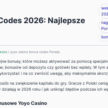
wes
20
Codes 2026: Najlepsze
nag
Por
bon
edza
/
yoyo casino bonus codes Porady
cyjne bonusy, które możesz aktywować za pomocą specjal
, bonusów od depozytu czy gotówki bez wpłaty. W tym ar
ykorzystać i na co zwrócić uwagę, aby maksymalnie skorzy
ób na zwiększenie kapitału do gry. Gracze z Polski cenią 
y działają w 2026 roku i jak uniknąć błędów podczas ich w
onusowe Yoyo Casino