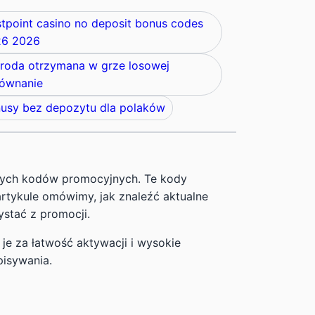
tpoint casino no deposit bonus codes
26 2026
roda otrzymana w grze losowej
ównanie
usy bez depozytu dla polaków
nych kodów promocyjnych. Te kody
tykule omówimy, jak znaleźć aktualne
stać z promocji.
je za łatwość aktywacji i wysokie
pisywania.