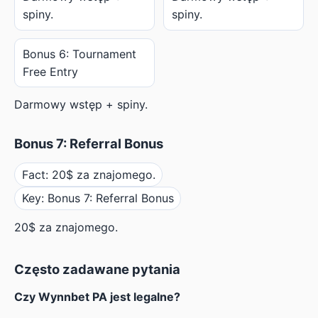
spiny.
spiny.
Bonus 6: Tournament
Free Entry
Darmowy wstęp + spiny.
Bonus 7: Referral Bonus
Fact: 20$ za znajomego.
Key: Bonus 7: Referral Bonus
20$ za znajomego.
Często zadawane pytania
Czy Wynnbet PA jest legalne?