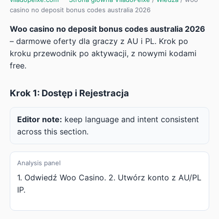
casino no deposit bonus codes australia 2026
Woo casino no deposit bonus codes australia 2026
– darmowe oferty dla graczy z AU i PL. Krok po
kroku przewodnik po aktywacji, z nowymi kodami
free.
Krok 1: Dostęp i Rejestracja
Editor note:
keep language and intent consistent
across this section.
Analysis panel
1. Odwiedź Woo Casino. 2. Utwórz konto z AU/PL
IP.