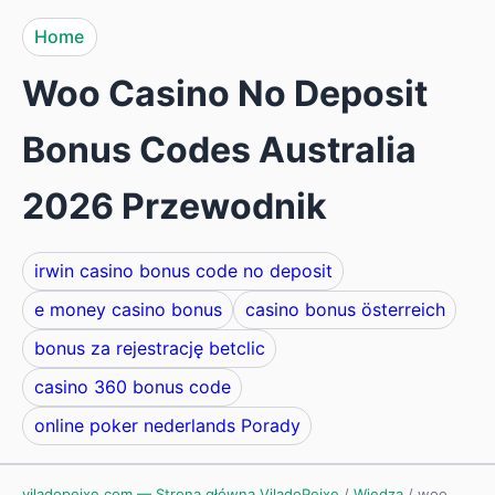
Home
Woo Casino No Deposit
Bonus Codes Australia
2026 Przewodnik
irwin casino bonus code no deposit
e money casino bonus
casino bonus österreich
bonus za rejestrację betclic
casino 360 bonus code
online poker nederlands Porady
viladopeixe.com — Strona główna ViladoPeixe
/
Wiedza
/
woo