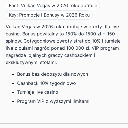
Fact: Vulkan Vegas w 2026 roku obfituje
Key: Promocje i Bonusy w 2026 Roku
Vulkan Vegas w 2026 roku obfituje w oferty dla live
casino. Bonus powitalny to 150% do 1500 zł + 150
spinów. Cotygodniowe zwroty strat do 10% i turnieje
live z pulami nagród ponad 100 000 zł. VIP program
nagradza lojalnych graczy cashbackiem i
ekskluzywnymi stołami.
Bonus bez depozytu dla nowych
Cashback 10% tygodniowo
Turnieje live casino
Program VIP z wyższymi limitami