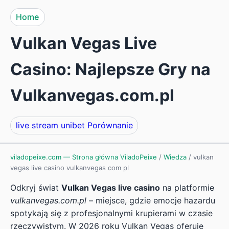
Home
Vulkan Vegas Live
Casino: Najlepsze Gry na
Vulkanvegas.com.pl
live stream unibet Porównanie
viladopeixe.com — Strona główna ViladoPeixe
/
Wiedza
/
vulkan
vegas live casino vulkanvegas com pl
Odkryj świat
Vulkan Vegas live casino
na platformie
vulkanvegas.com.pl
– miejsce, gdzie emocje hazardu
spotykają się z profesjonalnymi krupierami w czasie
rzeczywistym. W 2026 roku Vulkan Vegas oferuje