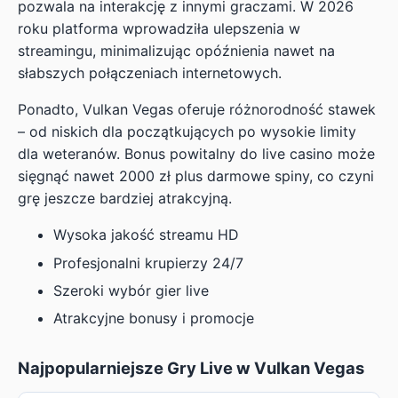
pozwala na interakcję z innymi graczami. W 2026
roku platforma wprowadziła ulepszenia w
streamingu, minimalizując opóźnienia nawet na
słabszych połączeniach internetowych.
Ponadto, Vulkan Vegas oferuje różnorodność stawek
– od niskich dla początkujących po wysokie limity
dla weteranów. Bonus powitalny do live casino może
sięgnąć nawet 2000 zł plus darmowe spiny, co czyni
grę jeszcze bardziej atrakcyjną.
Wysoka jakość streamu HD
Profesjonalni krupierzy 24/7
Szeroki wybór gier live
Atrakcyjne bonusy i promocje
Najpopularniejsze Gry Live w Vulkan Vegas