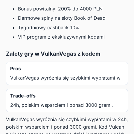
Bonus powitalny: 200% do 4000 PLN
Darmowe spiny na sloty Book of Dead
Tygodniowy cashback 10%
VIP program z ekskluzywnymi kodami
Zalety gry w VulkanVegas z kodem
Pros
VulkanVegas wyróżnia się szybkimi wypłatami w
Trade-offs
24h, polskim wsparciem i ponad 3000 grami.
VulkanVegas wyróżnia się szybkimi wypłatami w 24h,
polskim wsparciem i ponad 3000 grami. Kod Vulcan