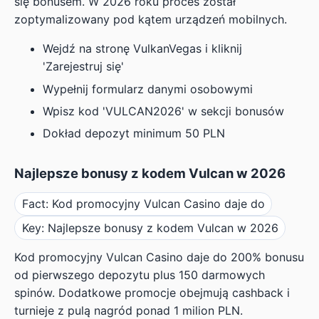
się bonusem. W 2026 roku proces został
zoptymalizowany pod kątem urządzeń mobilnych.
Wejdź na stronę VulkanVegas i kliknij
'Zarejestruj się'
Wypełnij formularz danymi osobowymi
Wpisz kod 'VULCAN2026' w sekcji bonusów
Dokład depozyt minimum 50 PLN
Najlepsze bonusy z kodem Vulcan w 2026
Fact: Kod promocyjny Vulcan Casino daje do
Key: Najlepsze bonusy z kodem Vulcan w 2026
Kod promocyjny Vulcan Casino daje do 200% bonusu
od pierwszego depozytu plus 150 darmowych
spinów. Dodatkowe promocje obejmują cashback i
turnieje z pulą nagród ponad 1 milion PLN.