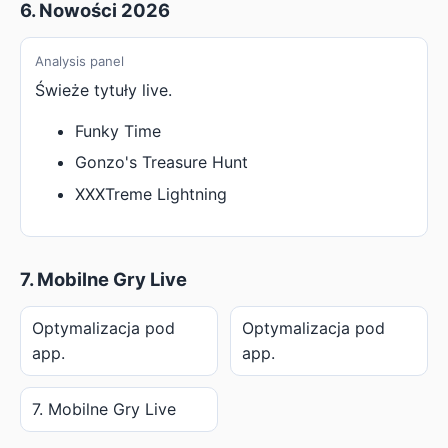
6. Nowości 2026
Analysis panel
Świeże tytuły live.
Funky Time
Gonzo's Treasure Hunt
XXXTreme Lightning
7. Mobilne Gry Live
Optymalizacja pod
Optymalizacja pod
app.
app.
7. Mobilne Gry Live