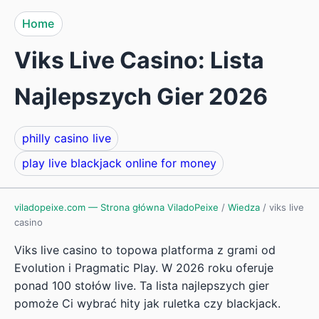
Home
Viks Live Casino: Lista
Najlepszych Gier 2026
philly casino live
play live blackjack online for money
viladopeixe.com — Strona główna ViladoPeixe
/
Wiedza
/
viks live
casino
Viks live casino to topowa platforma z grami od
Evolution i Pragmatic Play. W 2026 roku oferuje
ponad 100 stołów live. Ta lista najlepszych gier
pomoże Ci wybrać hity jak ruletka czy blackjack.